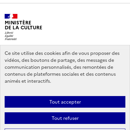
MINISTÈRE
DE LA CULTURE
Ce site utilise des cookies afin de vous proposer des
legifrance.gouv.fr
info.gouv.fr
vidéos, des boutons de partage, des messages de
communication personnalisés, des remontées de
service-public.gouv.fr
data.gouv.fr
contenus de plateformes sociales et des contenus
animés et interactifs.
Accessibilité : partiellement conforme
Politique générale de
Tout accepter
protection des données
Mentions légales
Politique d’utilisation des
témoins de connexion (cookies)
Crédits
Nous contacter
Tout refuser