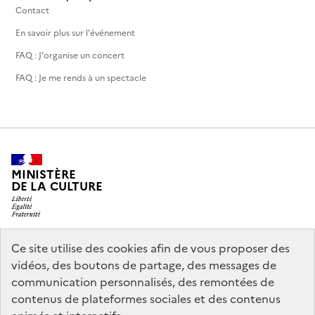
Contact
En savoir plus sur l'événement
FAQ : J'organise un concert
FAQ : Je me rends à un spectacle
MINISTÈRE
DE LA CULTURE
Ce site utilise des cookies afin de vous proposer des
legifrance.gouv.fr
info.gouv.fr
vidéos, des boutons de partage, des messages de
communication personnalisés, des remontées de
service-public.gouv.fr
data.gouv.fr
contenus de plateformes sociales et des contenus