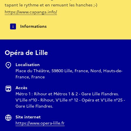
tapant le rythme et en remuant les hanches ;-)
https://www.capanga.info/
Informations
Opéra de Lille
Localisation
Place du Théâtre, 59800 Lille, France, Nord, Hauts-de-
France, France
Accès
Métro 1 : Rihour et Métros 1 & 2 - Gare Lille Flandres.
V'Lille n°10 - Rihour, V'Lille n° 12 - Opéra et V'Lille n°25 -
Gare Lille Flandres.
Site internet
https://www.opera-lille.fr