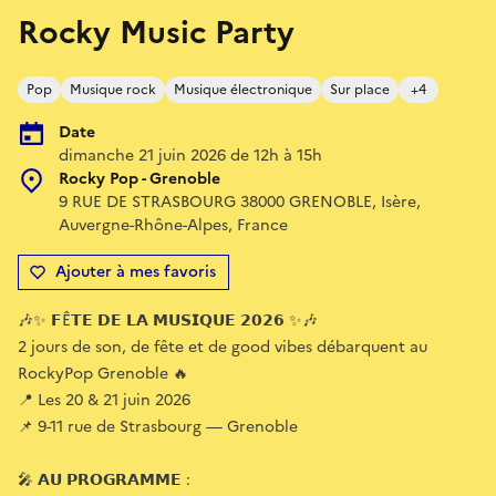
Rocky Music Party
Pop
Musique rock
Musique électronique
Sur place
+4
Date
dimanche 21 juin 2026 de 12h à 15h
Rocky Pop - Grenoble
9 RUE DE STRASBOURG 38000 GRENOBLE, Isère,
Auvergne-Rhône-Alpes, France
Ajouter à mes favoris
🎶✨ 𝗙Ê𝗧𝗘 𝗗𝗘 𝗟𝗔 𝗠𝗨𝗦𝗜𝗤𝗨𝗘 𝟮𝟬𝟮𝟲 ✨🎶
2 jours de son, de fête et de good vibes débarquent au
RockyPop Grenoble 🔥
📍 Les 20 & 21 juin 2026
📌 9-11 rue de Strasbourg — Grenoble
🎤 𝗔𝗨 𝗣𝗥𝗢𝗚𝗥𝗔𝗠𝗠𝗘 :