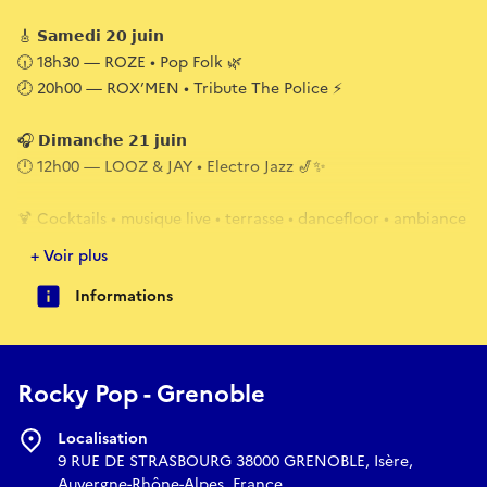
🎸 𝗦𝗮𝗺𝗲𝗱𝗶 𝟮𝟬 𝗷𝘂𝗶𝗻
🕡 18h30 — ROZE • Pop Folk 🌿
🕗 20h00 — ROX’MEN • Tribute The Police ⚡
🎧 𝗗𝗶𝗺𝗮𝗻𝗰𝗵𝗲 𝟮𝟭 𝗷𝘂𝗶𝗻
🕛 12h00 — LOOZ & JAY • Electro Jazz 🎷✨
🍹 Cocktails • musique live • terrasse • dancefloor • ambiance
ultra festive
+ Voir plus
Que tu viennes pour chanter, chiller ou danser jusqu’au bout
Informations
de la nuit… on t’attend 🎉
💥 Entrée libre
😎 Viens avec ta team et fais vibrer Grenoble avec nous !
Rocky Pop - Grenoble
Localisation
9 RUE DE STRASBOURG 38000 GRENOBLE, Isère,
Auvergne-Rhône-Alpes, France