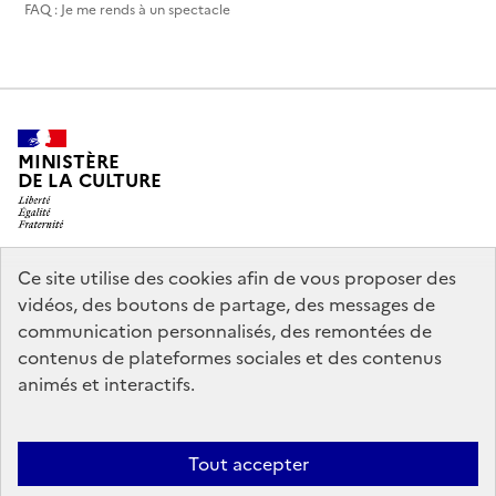
FAQ : Je me rends à un spectacle
MINISTÈRE
DE LA CULTURE
Ce site utilise des cookies afin de vous proposer des
legifrance.gouv.fr
info.gouv.fr
vidéos, des boutons de partage, des messages de
communication personnalisés, des remontées de
service-public.gouv.fr
data.gouv.fr
contenus de plateformes sociales et des contenus
animés et interactifs.
Accessibilité : partiellement conforme
Politique générale de
Tout accepter
protection des données
Mentions légales
Politique d’utilisation des