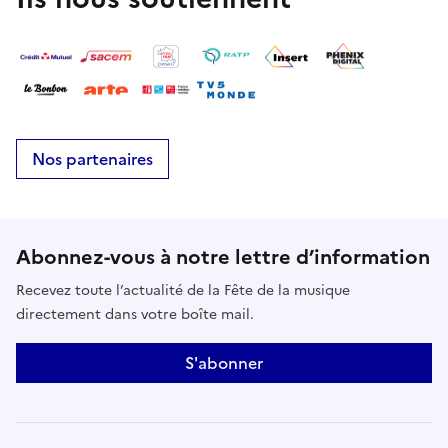
légendes, mais aussi des musiques de film et des
chansons connues de tous.
Nos partenaires
Abonnez-vous à notre lettre d’information
Recevez toute l’actualité de la Fête de la musique
directement dans votre boîte mail.
S'abonner