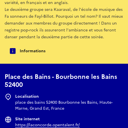
variété, en français et en anglais.
Le deuxième groupe sera Kaaraval, de l'école de musique des
Fa sonneurs de Fayl-Billot. Pourquoi un tel nom? Il vaut mieux
demander aux membres du groupe directement ! Dans un
registre pop-rock ils assureront l'ambiance et vous feront
danser pendant la deuxième partie de cette soirée.
Informations
Place des Bains - Bourbonne les Bains
52400
Localisation
place des bains 52400 Bourbonne les Bains, Haute-
Marne, Grand Est, France
Site internet
https://laconcorde.opentalent.fr/