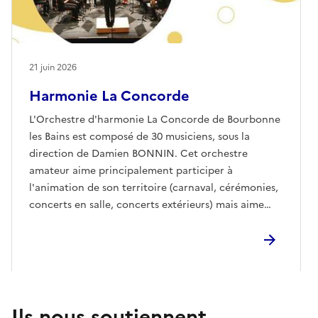
21 juin 2026
Harmonie La Concorde
L'Orchestre d'harmonie La Concorde de Bourbonne
les Bains est composé de 30 musiciens, sous la
direction de Damien BONNIN. Cet orchestre
amateur aime principalement participer à
l'animation de son territoire (carnaval, cérémonies,
concerts en salle, concerts extérieurs) mais aime
également répondre aux invitations des orchestres
amis (Bologne, Wassy, Gérardmer).Son répertoire
est varié, musiques de films, musiques populaires,
allant de Leonard Bernstein à Otto Schwarz ou
encore Thierry Deleruyelle. L'orchestre présente
cette année un répertoire autour des contes et
Ils nous soutiennent