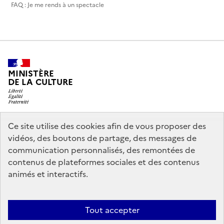
FAQ : Je me rends à un spectacle
MINISTÈRE
DE LA CULTURE
Ce site utilise des cookies afin de vous proposer des
legifrance.gouv.fr
info.gouv.fr
vidéos, des boutons de partage, des messages de
communication personnalisés, des remontées de
service-public.gouv.fr
data.gouv.fr
contenus de plateformes sociales et des contenus
animés et interactifs.
Accessibilité : partiellement conforme
Politique générale de
Tout accepter
protection des données
Mentions légales
Politique d’utilisation des