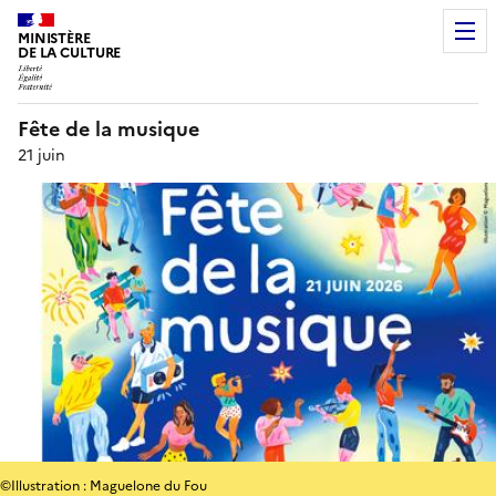
MINISTÈRE
DE LA CULTURE
Fête de la musique
21 juin
©Illustration : Maguelone du Fou