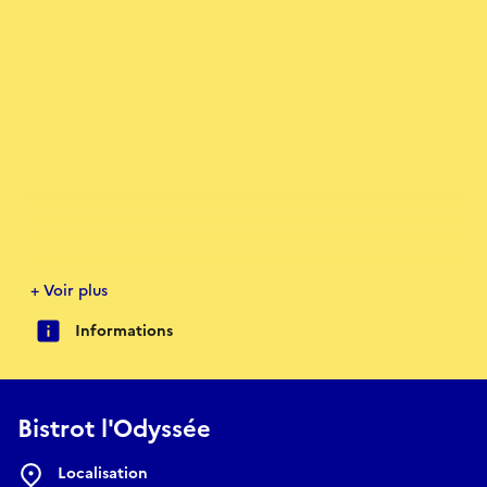
+ Voir plus
Informations
Bistrot l'Odyssée
https://www.facebook.com/profile.php?id=61590514380302
Localisation