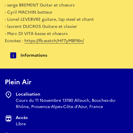
- serge BREMENT Guitar et chœurs
- Cyril MACHIN batteur
- Lionel LEVEBVRE guitare, lap steel et chant
- laurent DUCROS Guitare et clavier
- Marc DI VITA basse et chœurs
Ecoutez :
https://fb.watch/HF7yMBFI6n/
Informations
Plein Air
Localisation
Cours du 11 Novembre 13190 Allauch, Bouches-du-
Rhône, Provence-Alpes-Côte d'Azur, France
Accès
Libre