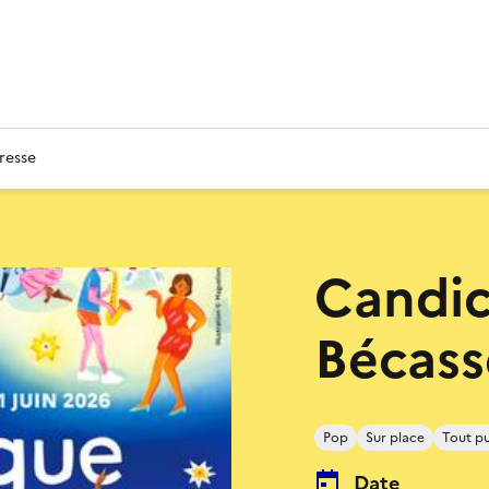
resse
Candic
Bécass
Pop
Sur place
Tout pu
Date