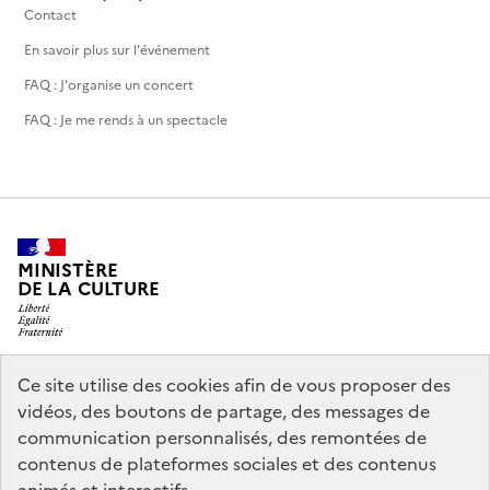
Contact
En savoir plus sur l'événement
FAQ : J'organise un concert
FAQ : Je me rends à un spectacle
MINISTÈRE
DE LA CULTURE
Ce site utilise des cookies afin de vous proposer des
legifrance.gouv.fr
info.gouv.fr
vidéos, des boutons de partage, des messages de
communication personnalisés, des remontées de
service-public.gouv.fr
data.gouv.fr
contenus de plateformes sociales et des contenus