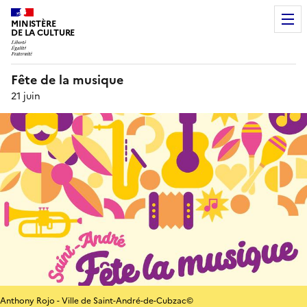
MINISTÈRE
DE LA CULTURE
Fête de la musique
21 juin
Anthony Rojo - Ville de Saint-André-de-Cubzac©