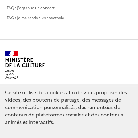
FAQ : J'organise un concert
FAQ : Je me rends à un spectacle
MINISTÈRE
DE LA CULTURE
Ce site utilise des cookies afin de vous proposer des
legifrance.gouv.fr
info.gouv.fr
vidéos, des boutons de partage, des messages de
communication personnalisés, des remontées de
service-public.gouv.fr
data.gouv.fr
contenus de plateformes sociales et des contenus
animés et interactifs.
Accessibilité : partiellement conforme
Politique générale de