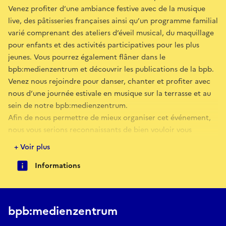
Venez profiter d’une ambiance festive avec de la musique
live, des pâtisseries françaises ainsi qu’un programme familial
varié comprenant des ateliers d’éveil musical, du maquillage
pour enfants et des activités participatives pour les plus
jeunes. Vous pourrez également flâner dans le
bpb:medienzentrum et découvrir les publications de la bpb.
Venez nous rejoindre pour danser, chanter et profiter avec
nous d’une journée estivale en musique sur la terrasse et au
sein de notre bpb:medienzentrum.
Afin de nous permettre de mieux organiser cet événement,
nous vous serions reconnaissants de bien vouloir vous
inscrire à l’adresse
http://www.bpb.de/578464
+ Voir plus
Informations
Réserver
bpb:medienzentrum