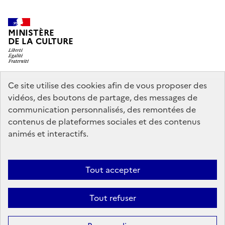
MINISTÈRE
DE LA CULTURE
Ce site utilise des cookies afin de vous proposer des
legifrance.gouv.fr
info.gouv.fr
vidéos, des boutons de partage, des messages de
communication personnalisés, des remontées de
service-public.gouv.fr
data.gouv.fr
contenus de plateformes sociales et des contenus
animés et interactifs.
Accessibilité : partiellement conforme
Politique générale de
Tout accepter
protection des données
Mentions légales
Politique d’utilisation des
témoins de connexion (cookies)
Crédits
Nous contacter
Tout refuser
Sauf mention contraire, tous les contenus de ce site sont sous
licence