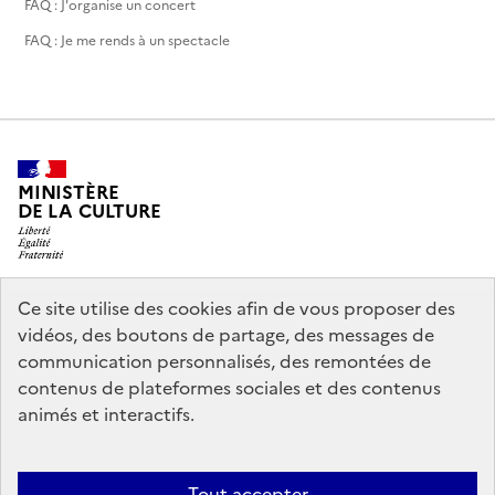
FAQ : J'organise un concert
FAQ : Je me rends à un spectacle
MINISTÈRE
DE LA CULTURE
Ce site utilise des cookies afin de vous proposer des
legifrance.gouv.fr
info.gouv.fr
vidéos, des boutons de partage, des messages de
communication personnalisés, des remontées de
service-public.gouv.fr
data.gouv.fr
contenus de plateformes sociales et des contenus
animés et interactifs.
Accessibilité : partiellement conforme
Politique générale de
Tout accepter