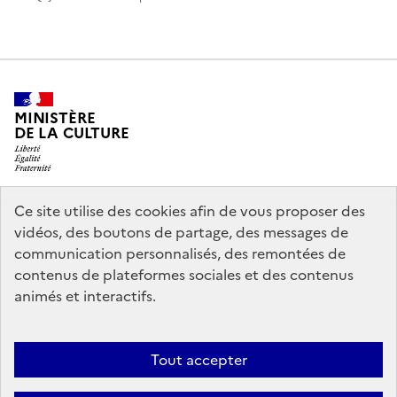
MINISTÈRE
DE LA CULTURE
Ce site utilise des cookies afin de vous proposer des
legifrance.gouv.fr
info.gouv.fr
vidéos, des boutons de partage, des messages de
communication personnalisés, des remontées de
service-public.gouv.fr
data.gouv.fr
contenus de plateformes sociales et des contenus
animés et interactifs.
Accessibilité : partiellement conforme
Politique générale de
Tout accepter
protection des données
Mentions légales
Politique d’utilisation des