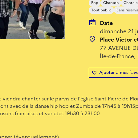
Pop
Chanson
Chorale
Tout public
Sans réserv
Date
dimanche 21 j
Place Victor 
77 AVENUE DU
Île-de-France,
Ajouter à mes favo
 viendra chanter sur le parvis de l'église Saint Pierre de 
rons avec de la danse hip hop et Zumba de 17h45 à 19h15p
nsons fransaises et varietes 19h30 à 23h00
nser (éventuellement)