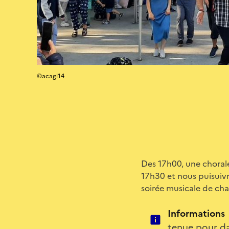
©acagl14
Des 17h00, une chorale
17h30 et nous puisuiv
soirée musicale de cha
Informations
tenue pour da