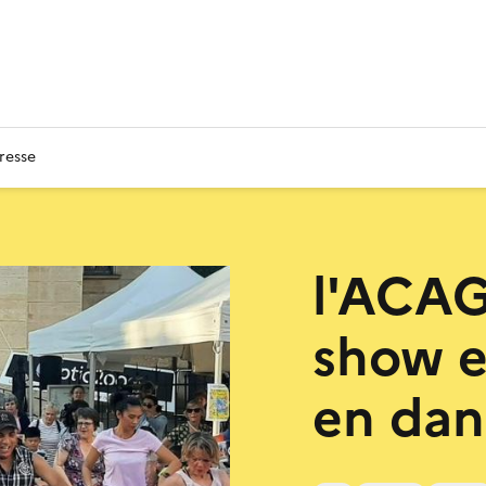
resse
l'ACAG
show e
en dan