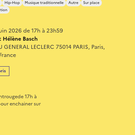
Hip-Hop
Musique traditionnelle
Autre
Sur place
ation
uin 2026 de 17h à 23h59
et Hélène Basch
 GENERAL LECLERC 75014 PARIS, Paris,
 France
ris
Montrougede 17h à
our enchainer sur