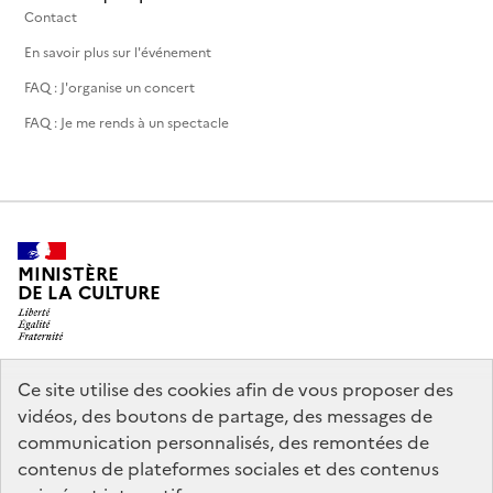
Contact
En savoir plus sur l'événement
FAQ : J'organise un concert
FAQ : Je me rends à un spectacle
MINISTÈRE
DE LA CULTURE
Ce site utilise des cookies afin de vous proposer des
legifrance.gouv.fr
info.gouv.fr
vidéos, des boutons de partage, des messages de
communication personnalisés, des remontées de
service-public.gouv.fr
data.gouv.fr
contenus de plateformes sociales et des contenus