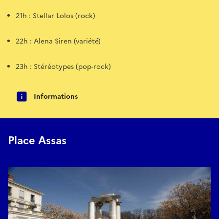
21h : Stellar Lolos (rock)
22h : Alena Siren (variété)
23h : Stéréotypes (pop-rock)
Informations
Place Assas