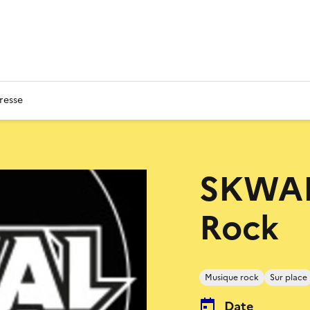
resse
SKWAL
Rock
Musique rock
Sur place
Date