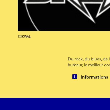
©SKWAL
Du rock, du blues, de 
humeur, le meilleur co
Informations