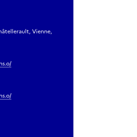
tellerault, Vienne,
ns.o/
ns.o/