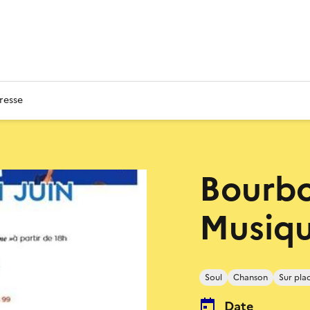
resse
Bourbo
Musiqu
Soul
Chanson
Sur pla
Date