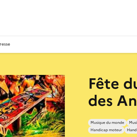
resse
Fête d
des Ant
Musique du monde
Musi
Handicap moteur
Handi