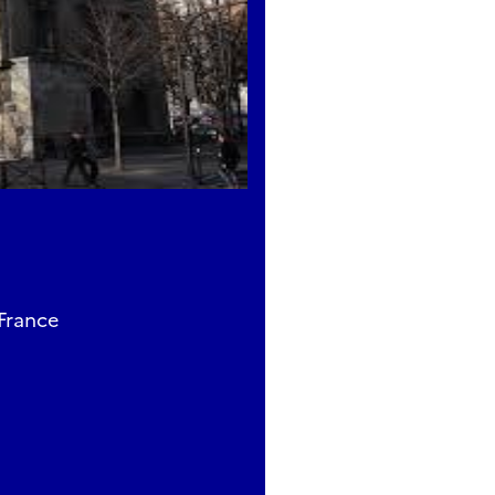
ambour taillé dans un fût et tendu de peau de cabri. Deux vo
le, le battement cardiaque du rythme ; et le makè, le tambou
nseur, improvise et raconte.
public, les chanteurs, les danseurs forment un léwòz — ce
r au centre, fait face aux tambours, et donne tout. Le soli
pond, les mains claquent, et soudain plus personne n'est spe
a musique.
 rythmes fondamentaux — le kaladja, le toumblak, le graj,
 — chacun avec son tempo, son émotion, son histoire. De l
collective, il y a un rythme pour chaque battement de la vi
 France
des esclaves, transmis de génération en génération, le Gwo
e Patrimoine Culturel Immatériel de l'Humanité. Ce n'est 
te que des milliers de personnes parlent encore, et que v