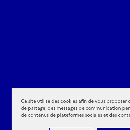
Infos pratiques
📅 Dimanche 21 juin 2
🎟️ Entrée libre et gra
👶 Tous publics — enfa
📻 Une initiative Gwo
Ce site utilise des cookies afin de vous proposer
de partage, des messages de communication per
de contenus de plateformes sociales et des conte