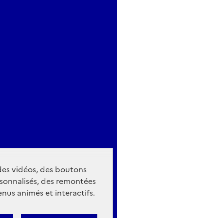
026 — Fête de la Musique
tuite — ouvert à toutes et à tous, en famille
nts bienvenus, ambiance conviviale et bienveillante
karadio — la webradio du Gwoka (gwokaradio.fr)
 des vidéos, des boutons
sonnalisés, des remontées
nus animés et interactifs.