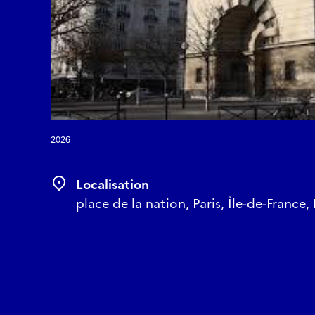
Au centre, le ka, ce t
boula, qui pose le soc
s'envole, répond au da
Autour, un cercle. Le 
chacun entre à son tou
créole, l'assemblée ré
monde fait partie de l
2026
Le Gwoka, ce sont sept
le padjanbèl, le léwòz
Localisation
amoureuse à la transe 
place de la nation, Paris, Île-de-France,
Né dans la résistance 
2014 par l'UNESCO comm
c'est une langue vivan
entendre dès ce soir.
Ce qui vous attend