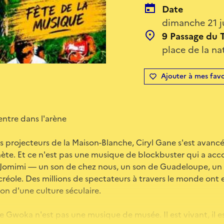
Date
dimanche 21 j
9 Passage du T
place de la nat
Ajouter à mes favo
ntre dans l'arène
es projecteurs de la Maison-Blanche, Ciryl Gane s'est avancé
nète. Et ce n'est pas une musique de blockbuster qui a ac
 Jomimi — un son de chez nous, un son de Guadeloupe, un
créole. Des millions de spectateurs à travers le monde ont
tion d'une culture séculaire.
 Gwoka n'est pas une musique de musée. Il est vivant, il es