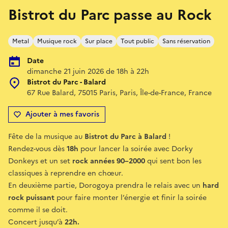
Bistrot du Parc passe au Rock
Metal
Musique rock
Sur place
Tout public
Sans réservation
Date
dimanche 21 juin 2026 de 18h à 22h
Bistrot du Parc - Balard
67 Rue Balard, 75015 Paris, Paris, Île-de-France, France
Ajouter à mes favoris
Fête de la musique au
Bistrot du Parc à Balard
!
Rendez-vous dès
18h
pour lancer la soirée avec Dorky
Donkeys et un set
rock années 90–2000
qui sent bon les
classiques à reprendre en chœur.
En deuxième partie, Dorogoya prendra le relais avec un
hard
rock puissant
pour faire monter l’énergie et finir la soirée
comme il se doit.
Concert jusqu’à
22h.