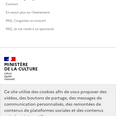
Contact
En savoir plus sur l'événement
FAQ : J'organise un concert
FAQ : Je me rends à un spectacle
MINISTÈRE
DE LA CULTURE
Ce site utilise des cookies afin de vous proposer des
legifrance.gouv.fr
info.gouv.fr
vidéos, des boutons de partage, des messages de
communication personnalisés, des remontées de
service-public.gouv.fr
data.gouv.fr
contenus de plateformes sociales et des contenus