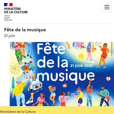
MINISTÈRE
DE LA CULTURE
Fête de la musique
21 juin
©ministère de la Culture