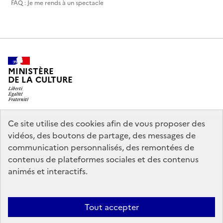
FAQ : Je me rends à un spectacle
MINISTÈRE
DE LA CULTURE
Ce site utilise des cookies afin de vous proposer des
legifrance.gouv.fr
info.gouv.fr
vidéos, des boutons de partage, des messages de
communication personnalisés, des remontées de
service-public.gouv.fr
data.gouv.fr
contenus de plateformes sociales et des contenus
animés et interactifs.
Accessibilité : partiellement conforme
Politique générale de
Tout accepter
protection des données
Mentions légales
Politique d’utilisation des