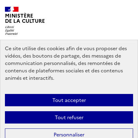
MINISTÈRE
DE LA CULTURE
Ce site utilise des cookies afin de vous proposer des
legifrance.gouv.fr
info.gouv.fr
vidéos, des boutons de partage, des messages de
communication personnalisés, des remontées de
service-public.gouv.fr
data.gouv.fr
contenus de plateformes sociales et des contenus
animés et interactifs.
Accessibilité : partiellement conforme
Politique générale de
Tout accepter
protection des données
Mentions légales
Politique d’utilisation des
témoins de connexion (cookies)
Crédits
Nous contacter
Tout refuser
Sauf mention contraire, tous les contenus de ce site sont sous
licence
Personnaliser
etalab-2.0