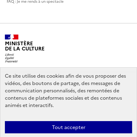
FAQ : Je me rends à un spectacle
MINISTÈRE
DE LA CULTURE
Ce site utilise des cookies afin de vous proposer des
legifrance.gouv.fr
info.gouv.fr
vidéos, des boutons de partage, des messages de
communication personnalisés, des remontées de
service-public.gouv.fr
data.gouv.fr
contenus de plateformes sociales et des contenus
animés et interactifs.
Accessibilité : partiellement conforme
Politique générale de
Tout accepter
protection des données
Mentions légales
Politique d’utilisation des