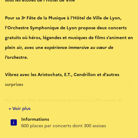
sous les étoiles de l’Hôtel de Ville
Pour sa 3ᵉ Fête de la Musique à l’Hôtel de Ville de Lyon,
l’Orchestre Symphonique de Lyon propose
deux concerts
gratuits
où héros, légendes et musiques de films s’animent en
plein air, avec une
expérience immersive au cœur de
l’orchestre
.
Vibrez avec les
Aristochats, E.T., Cendrillon
et d’autres
surprises
Pour sa 3e Fête de la musique dans la cour d’honneur de
l’Hôtel de Ville, l’Orchestre Symphonique de Lyon vous
+ Voir plus
convie à une soirée populaire et festive où les
Héros &
Informations
Légendes
de sa saison prennent vie en plein air.
600 places par concerts dont 300 assises
Qu’ils soient aventuriers de cinéma, figures mythologiques