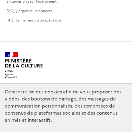
En savoir plus sur l'événement
FAQ : J'organise un concert
FAQ : Je me rends à un spectacle
MINISTÈRE
DE LA CULTURE
Ce site utilise des cookies afin de vous proposer des
legifrance.gouv.fr
info.gouv.fr
vidéos, des boutons de partage, des messages de
communication personnalisés, des remontées de
service-public.gouv.fr
data.gouv.fr
contenus de plateformes sociales et des contenus
animés et interactifs.