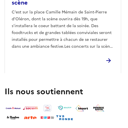
scène
C’est sur la place Camille Mémain de Saint-Pierre
d'Oléron, dont la scène ouvrira dès 19h, que
s’installera le coeur battant de la soirée. Des
foodtrucks et de grandes tablées conviviales seront
installés pour permettre à chacun de se restaurer
dans une ambiance festive.Les concerts sur la scène
principale débuteront dès 19h30 avec le groupe The
Blue Short Band, qui assurera la première partie tout
en rock’n’roll. Puis, à 21h, place à un concert
hommage plein d’énergie dédié à Ronnie Caryl pour
un set mémorable de deux heures. À cette occasion,
sept musiciens d’exception, monteront sur scène
Ils nous soutiennent
afin de faire revivre l’âme de cet artiste généreux et
guitariste historique de Phil Collins. Ce live unique
invitera le public à vibrer au rythme de ses propres
compositions mais aussi des plus grands hits de ses
idoles, des Beatles à Prince en passant par Eric