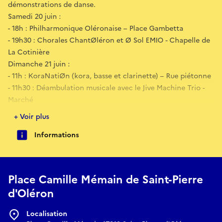
démonstrations de danse.
Samedi 20 juin :
- 18h : Philharmonique Oléronaise – Place Gambetta
- 19h30 : Chorales ChantØléron et Ø Sol EMIO - Chapelle de
La Cotinière
Dimanche 21 juin :
- 11h : KoraNatiØn (kora, basse et clarinette) – Rue piétonne
- 11h30 : Déambulation musicale avec le Jive Machine Trio -
Marché
- 12h : Rei No Koe (démonstration de danse) - Place
+ Voir plus
Gambetta
Informations
- 14h : Classes et ensembles de l’école de musique EMIO –
Temple
- 14h30 : Chorale Unis pour le Gospel – Église
- 15h : Féjoa, duo de poésie musicale - Place Gambetta
Place Camille Mémain de Saint-Pierre
- 15h30 : Déambulation musicale avec le Jive Machine Trio -
d'Oléron
Dans les rues du centre-ville
- 17h : Oléron Danse Evasion & Tictac Rock (démonstration &
Localisation
initiation de danse) - Place Gambetta