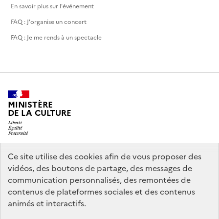
En savoir plus sur l'événement
FAQ : J'organise un concert
FAQ : Je me rends à un spectacle
MINISTÈRE
DE LA CULTURE
Ce site utilise des cookies afin de vous proposer des
legifrance.gouv.fr
info.gouv.fr
vidéos, des boutons de partage, des messages de
communication personnalisés, des remontées de
service-public.gouv.fr
data.gouv.fr
contenus de plateformes sociales et des contenus
animés et interactifs.