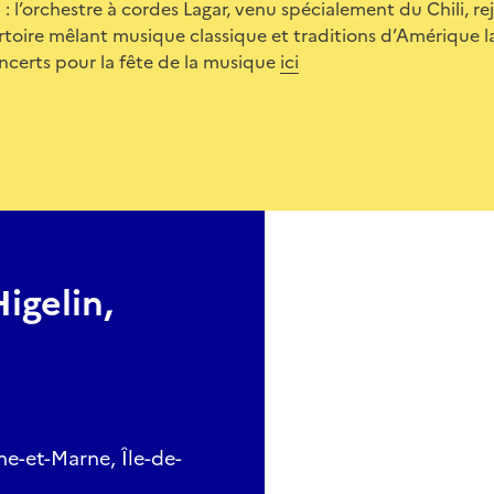
 : l’orchestre à cordes Lagar, venu spécialement du Chili, r
toire mêlant musique classique et traditions d’Amérique l
ncerts pour la fête de la musique
ici
igelin,
e-et-Marne, Île-de-