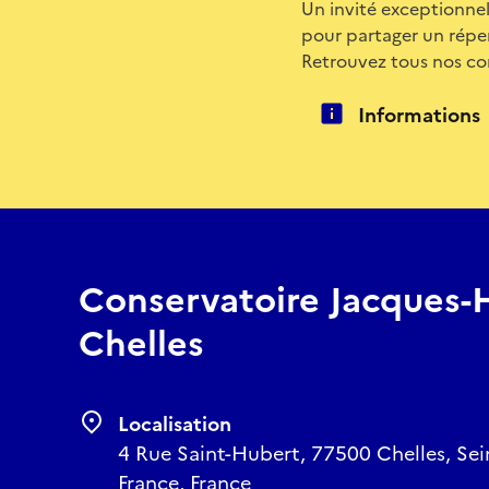
Un invité exceptionnel
pour partager un réper
Retrouvez tous nos co
Informations
Conservatoire Jacques-H
Chelles
Localisation
4 Rue Saint-Hubert, 77500 Chelles, Sein
France, France