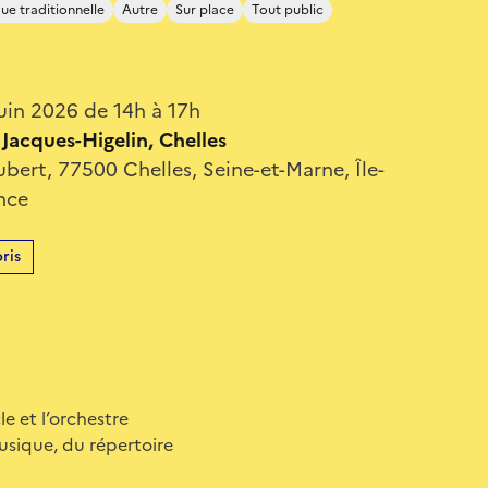
ue traditionnelle
Autre
Sur place
Tout public
uin 2026 de 14h à 17h
Jacques-Higelin, Chelles
bert, 77500 Chelles, Seine-et-Marne, Île-
nce
ris
e et l’orchestre
usique, du répertoire