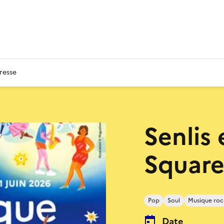
resse
Senlis
Square
Pop
Soul
Musique roc
Date