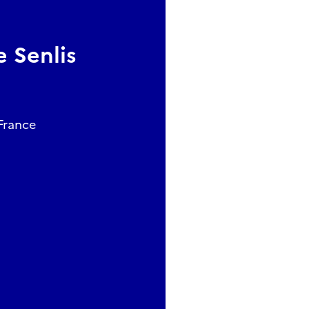
e Senlis
 France