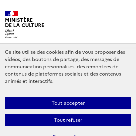
MINISTÈRE
DE LA CULTURE
Ce site utilise des cookies afin de vous proposer des
legifrance.gouv.fr
info.gouv.fr
vidéos, des boutons de partage, des messages de
communication personnalisés, des remontées de
service-public.gouv.fr
data.gouv.fr
contenus de plateformes sociales et des contenus
animés et interactifs.
Accessibilité : partiellement conforme
Politique générale de
Tout accepter
protection des données
Mentions légales
Politique d’utilisation des
témoins de connexion (cookies)
Crédits
Nous contacter
Tout refuser
Sauf mention contraire, tous les contenus de ce site sont sous
licence