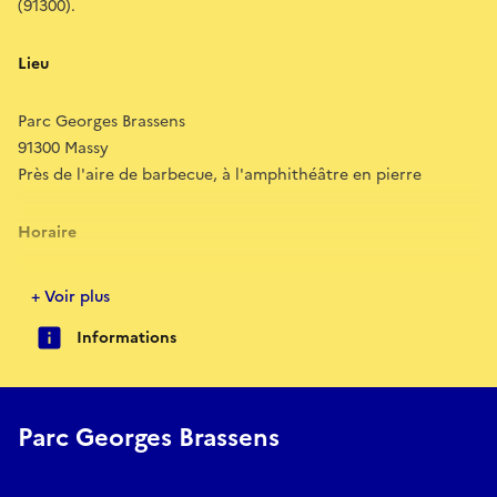
(91300).
Lieu
Parc Georges Brassens
91300 Massy
Près de l'aire de barbecue, à l'amphithéâtre en pierre
Horaire
16H - 22H
+ Voir plus
Informations
Programmation
Concert
Parc Georges Brassens
EX-AMIGA - Groupe de rock indé, midwest