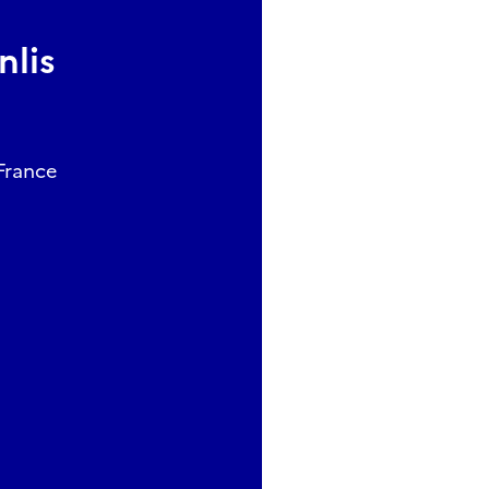
nlis
 France