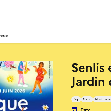
resse
Senlis
Jardin
Pop
Metal
Musique r
Date