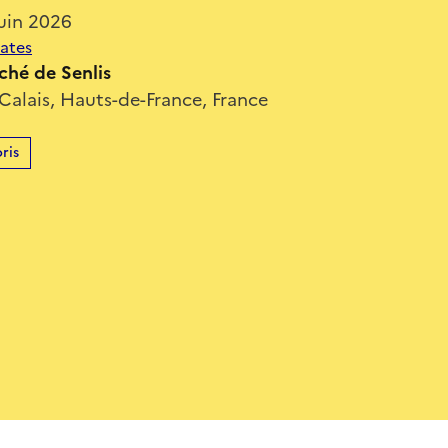
uin 2026
dates
êché de Senlis
-Calais, Hauts-de-France, France
ris