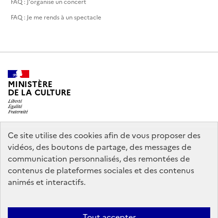
FAQ : J'organise un concert
FAQ : Je me rends à un spectacle
MINISTÈRE
DE LA CULTURE
Ce site utilise des cookies afin de vous proposer des
legifrance.gouv.fr
info.gouv.fr
vidéos, des boutons de partage, des messages de
communication personnalisés, des remontées de
service-public.gouv.fr
data.gouv.fr
contenus de plateformes sociales et des contenus
animés et interactifs.
Accessibilité : partiellement conforme
Politique générale de
Tout accepter