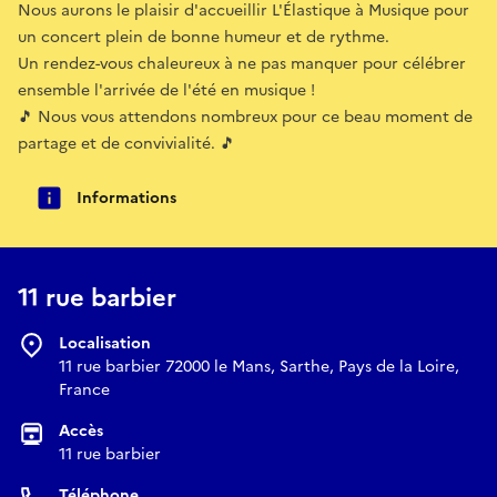
Nous aurons le plaisir d'accueillir L'Élastique à Musique pour
un concert plein de bonne humeur et de rythme.
Un rendez-vous chaleureux à ne pas manquer pour célébrer
ensemble l'arrivée de l'été en musique !
🎵 Nous vous attendons nombreux pour ce beau moment de
partage et de convivialité. 🎵
Informations
11 rue barbier
Localisation
11 rue barbier 72000 le Mans, Sarthe, Pays de la Loire,
France
Accès
11 rue barbier
Téléphone