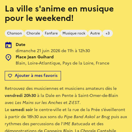
La ville s'anime en musique
pour le weekend!
Chanson
Chorale
Fanfare
Musique rock
Autre
+3
Date
dimanche 21 juin 2026 de 11h à 12h30
Place Jean Guihard
Blain, Loire-Atlantique, Pays de la Loire, France
Ajouter à mes favoris
Retrouvez des musiciennes et musiciens amateurs dès le
vendredi 20h30
à la Dale en Pente à Saint-Omer-de-Blain
avec
Les Mains sur les Anches
et
Z-EST
.
Le
samedi soir
le centre-ville et la rue de la Prée s’éveilleront
à partir de 18h30 aux sons du
Pipe Band Askol ar Brug
puis aux
rythmes des percussions de l’
IME Batucada
et des
démonstrations de
Capoeira Blain
. La
Chorale Cantabile