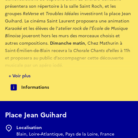
présentera son répertoire à la salle Saint Roch, et les
groupes
ReVerse
et
Troubles Idéales
investiront la place Jean
Guihard. Le cinéma Saint Laurent proposera une animation
Karaoké
et les élèves de l’
atelier rock de l’École de Musique
Blinoise
joueront hors les murs des morceaux choisis et
autres compositions.
Dimanche matin
, Chez Mathurin à
Saint-Émilien-de-Blain recevra la
Chorale Chants d’elles
à 11h
et proposera au public d’accompagner cette découverte
musicale par un apéro iodé.
Profitez d’un week-end festif aux quatre coins de Blain,
+ Voir plus
riches d’un répertoire qui répondra à tous les goûts
Informations
musicaux!
Ces rendez-vous sont gratuits et ouverts à tous. Dans chacun
des lieux, une restauration sur place sera proposée.
Place Jean Guihard
Localisation
Blain, Loire-Atlantique, Pays de la Loire, France