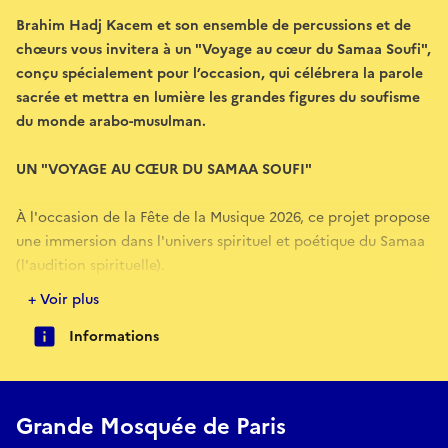
Brahim Hadj Kacem et son ensemble de percussions et de
chœurs vous invitera à un "Voyage au cœur du Samaa Soufi",
conçu spécialement pour l’occasion, qui célébrera la parole
sacrée et mettra en lumière les grandes figures du soufisme
du monde arabo-musulman.
UN "VOYAGE AU CŒUR DU SAMAA SOUFI"
À l'occasion de la Fête de la Musique 2026, ce projet propose
une immersion dans l'univers spirituel et poétique du Samaa
(l'audition spirituelle).
+ Voir plus
Conçu spécifiquement pour résonner avec l'architecture et
Informations
la vocation de la Grande Mosquée de Paris, ce spectacle est
une célébration de la parole sacrée, portée par les grandes
figures du soufisme du monde arabo-musulman de ces
derniers siècles.
Grande Mosquée de Paris