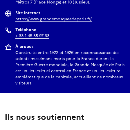
Métros 7 (Place Monge) et 10 (Jussieu).
- Le chant : Brahim Hadj Kacem interprète les poèmes du
Site internet
maître, soutenu par les rythmes des percussions et les
https://www.grandemosqueedeparis.fr/
chœurs.
Téléphone
+ 33 1 45 35 97 33
UN RÉPERTOIRE
À propos
Construite entre 1922 et 1926 en reconnaissance des
Les textes sélectionnés mettront en lumière les figures
soldats musulmans morts pour la France durant la
marquantes du soufisme arabo-musulman des derniers
Première Guerre mondiale, la Grande Mosquée de Paris
siècles, illustrant la continuité et la vitalité de cette
est un lieu cultuel central en France et un lieu culturel
tradition.
emblématique de la capitale, accueillant de nombreux
visiteurs.
Parmi les figures honorées durant la prestation :
- L'Émir Abdelkader : figure de la résistance et grand maître
spirituel, dont la poésie illustre l'amour divin, la fraternité
Ils nous soutiennent
humaine et la quête intérieure.