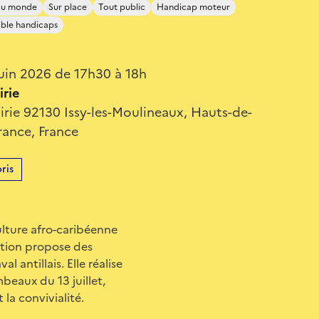
du monde
Sur place
Tout public
Handicap moteur
ible handicaps
uin 2026 de 17h30 à 18h
irie
irie 92130 Issy-les-Moulineaux, Hauts-de-
France, France
ris
lture afro-caribéenne
iation propose des
 antillais. Elle réalise
mbeaux du 13 juillet,
 la convivialité.