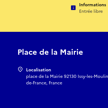
Informations
Entrée libre
Place de la Mairie
Localisation
place de la Mairie 92130 Issy-les-Mouli
de-France, France