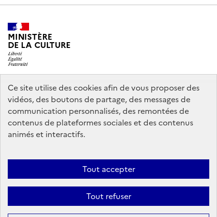
MINISTÈRE
DE LA CULTURE
Ce site utilise des cookies afin de vous proposer des
legifrance.gouv.fr
info.gouv.fr
vidéos, des boutons de partage, des messages de
communication personnalisés, des remontées de
service-public.gouv.fr
data.gouv.fr
contenus de plateformes sociales et des contenus
animés et interactifs.
Accessibilité : partiellement conforme
Politique générale de
Tout accepter
protection des données
Mentions légales
Politique d’utilisation des
témoins de connexion (cookies)
Crédits
Nous contacter
Tout refuser