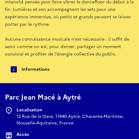
intensité pensée pour faire vibrer le dancefloor du début à la
fin. Lumières et son accompagnent les sets pour une
expérience immersive, où petits et grands peuvent se laisser
porter par le rythme.
Aucune connaissance musicale n’est nécessaire : il suffit de
venir comme on est, pour danser, partager un moment
convivial et profiter de l’énergie collective du public.
Informations
Parc Jean Macé à Aytré
Localisation
12 Rue de la Gare, 17440 Aytré, Charente-Maritime,
Nouvelle-Aquitaine, France
Accès