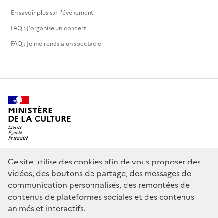
En savoir plus sur l'événement
FAQ : J'organise un concert
FAQ : Je me rends à un spectacle
MINISTÈRE
DE LA CULTURE
Ce site utilise des cookies afin de vous proposer des
legifrance.gouv.fr
info.gouv.fr
vidéos, des boutons de partage, des messages de
communication personnalisés, des remontées de
service-public.gouv.fr
data.gouv.fr
contenus de plateformes sociales et des contenus
animés et interactifs.