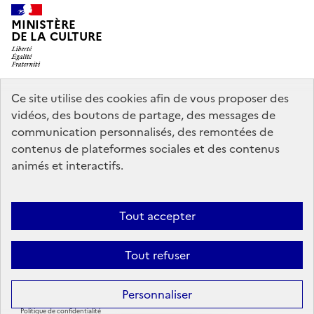
MINISTÈRE
DE LA CULTURE
Ce site utilise des cookies afin de vous proposer des
legifrance.gouv.fr
info.gouv.fr
vidéos, des boutons de partage, des messages de
communication personnalisés, des remontées de
service-public.gouv.fr
data.gouv.fr
contenus de plateformes sociales et des contenus
animés et interactifs.
Accessibilité : partiellement conforme
Politique générale de
Tout accepter
protection des données
Mentions légales
Politique d’utilisation des
témoins de connexion (cookies)
Crédits
Nous contacter
Tout refuser
Sauf mention contraire, tous les contenus de ce site sont sous
licence
Personnaliser
etalab-2.0
Politique de confidentialité