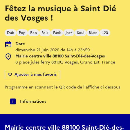
Fêtez la musique à Saint Dié
des Vosges !
Dub
Pop
Rap
Folk
Funk
Jazz
Soul
Blues
+23
Date
dimanche 21 juin 2026 de 14h à 23h59
Mairie centre ville 88100 Saint-Dié-des-Vosges
8 place jules ferry 88100, Vosges, Grand Est, France
Ajouter à mes favoris
Programme en scannant le QR code de l'affiche ci dessous
Informations
Mairie centre ville 88100 Saint-Dié-des-