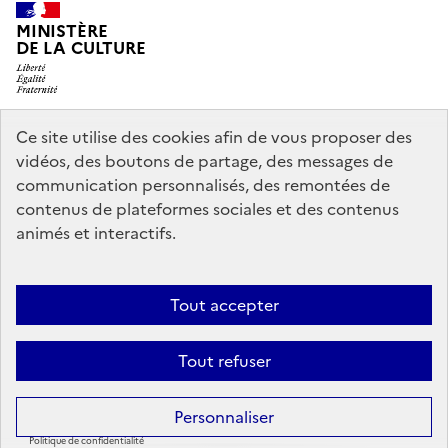
MINISTÈRE
DE LA CULTURE
Ce site utilise des cookies afin de vous proposer des
legifrance.gouv.fr
info.gouv.fr
vidéos, des boutons de partage, des messages de
communication personnalisés, des remontées de
service-public.gouv.fr
data.gouv.fr
contenus de plateformes sociales et des contenus
animés et interactifs.
Accessibilité : partiellement conforme
Politique générale de
Tout accepter
protection des données
Mentions légales
Politique d’utilisation des
témoins de connexion (cookies)
Crédits
Nous contacter
Tout refuser
Sauf mention contraire, tous les contenus de ce site sont sous
licence
Personnaliser
etalab-2.0
Politique de confidentialité