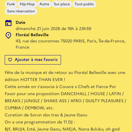
Funk
Hip-Hop
Autre
Sur place
Tout public
Sans réservation
Date
dimanche 21 juin 2026 de 16h à 23h59
Floréal Belleville
43, rue des couronnes 75020 PARIS, Paris, Île-de-France,
France
Ajouter à mes favoris
Fête de la musique et de retour au Floréal Belleville avec une
édition HOTTER THAN EVER !
Cette année on s’associe à Couvre x Chefs et Fierce Por
Favor pour une proposition DANCEHALL / HOUSE / LATIN /
BREAKS / JUNGLE / SHAKE ASS / AFRO / GUILTY PLEASURES /
CUMBIA / DEMBOW, etc.
Curation de Sorun dos tres & Jeune Gaou
On a une programmation de 11 DJ :
BJF, BRUJ4, Esté, Jeune Gaou, NAEJA, Nana Buluku, oh god