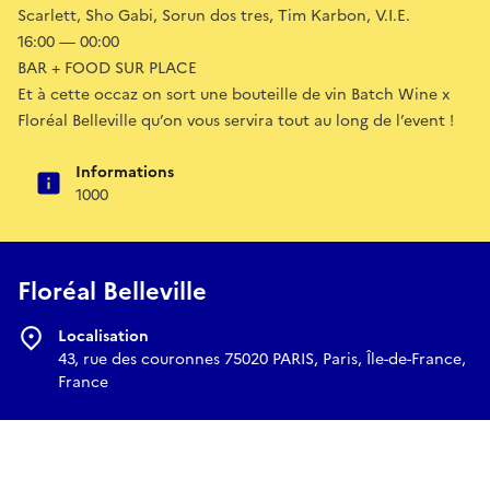
Scarlett, Sho Gabi, Sorun dos tres, Tim Karbon, V.I.E.
16:00 — 00:00
BAR + FOOD SUR PLACE
Et à cette occaz on sort une bouteille de vin Batch Wine x
Floréal Belleville qu’on vous servira tout au long de l’event !
Informations
1000
Floréal Belleville
Localisation
43, rue des couronnes 75020 PARIS, Paris, Île-de-France,
France