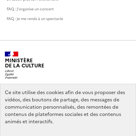
FAQ : J'organise un concert
FAQ : Je me rends à un spectacle
MINISTÈRE
DE LA CULTURE
Ce site utilise des cookies afin de vous proposer des
legifrance.gouv.fr
info.gouv.fr
vidéos, des boutons de partage, des messages de
communication personnalisés, des remontées de
service-public.gouv.fr
data.gouv.fr
contenus de plateformes sociales et des contenus
animés et interactifs.