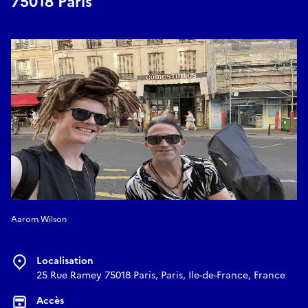
75018 Paris
La BLOCK PARTY se déroule en plein air, dans la rue, mais le
soleil est masqué par les immeubles de chaque côté : cest
donc un endroit frais pour danser sur de la bonne musique !
DJS INTERNATIONAUX :
Adrian Salcedo
Aarom Wilson
Localisation
25 Rue Ramey 75018 Paris, Paris, Ile-de-France, France
Accès