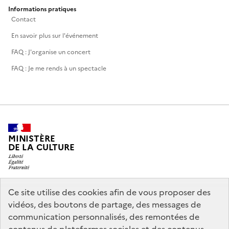
Informations pratiques
Contact
En savoir plus sur l'événement
FAQ : J'organise un concert
FAQ : Je me rends à un spectacle
MINISTÈRE
DE LA CULTURE
Ce site utilise des cookies afin de vous proposer des
legifrance.gouv.fr
info.gouv.fr
vidéos, des boutons de partage, des messages de
communication personnalisés, des remontées de
service-public.gouv.fr
data.gouv.fr