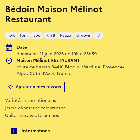
Bédoin Maison Mélinot
Restaurant
Folk
Funk
Soul
R'n'B
Ragga
Groove
+7
Date
dimanche 21 juin 2026 de 19h à 23h59
Maison Mélinot RESTAURANT
route de flassan 84410 Bédoin, Vaucluse, Provence-
Alpes-Côte d'Azur, France
Ajouter à mes favoris
Variétés internationales
Jeune chanteuse talentueuse
Guitariste avec Drum box
Informations