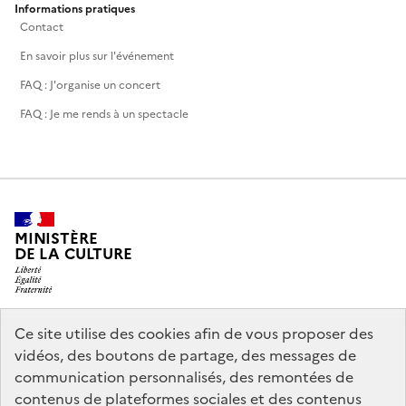
Informations pratiques
Contact
En savoir plus sur l'événement
FAQ : J'organise un concert
FAQ : Je me rends à un spectacle
MINISTÈRE
DE LA CULTURE
Ce site utilise des cookies afin de vous proposer des
legifrance.gouv.fr
info.gouv.fr
vidéos, des boutons de partage, des messages de
communication personnalisés, des remontées de
service-public.gouv.fr
data.gouv.fr
contenus de plateformes sociales et des contenus