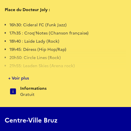
Place du Docteur Joly :
16h30: Cideral FC (Funk Jazz)
17h35 : Croq’Notes (Chanson française)
18h40 : Laide Lady (Rock)
19h45: Déress (Hip Hop/Rap)
20h50: Circle Lines (Rock)
21h55: Leaden Skies (Arena rock)
23h: Loco (Rap)
+ Voir plus
Stand de restauration et buvette par l’association Les
Informations
Crayons d’Isa.
Gratuit
Place Marcel Pagnol :
Centre-Ville Bruz
17h50 : Musique sur la Rive Sud (Musiques actuelles)
18h55: Menthe Pastille (Pop Rock)