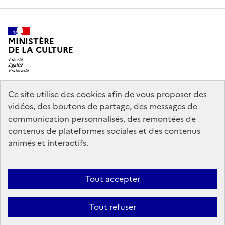
MINISTÈRE
DE LA CULTURE
Ce site utilise des cookies afin de vous proposer des
legifrance.gouv.fr
info.gouv.fr
vidéos, des boutons de partage, des messages de
communication personnalisés, des remontées de
service-public.gouv.fr
data.gouv.fr
contenus de plateformes sociales et des contenus
animés et interactifs.
Accessibilité : partiellement conforme
Politique générale de
Tout accepter
protection des données
Mentions légales
Politique d’utilisation des
témoins de connexion (cookies)
Crédits
Nous contacter
Tout refuser