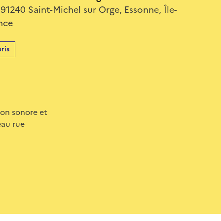
z 91240 Saint-Michel sur Orge, Essonne, Île-
nce
ris
ion sonore et
eau rue