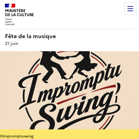
MINISTÈRE
DE LA CULTURE
Fête de la musique
21 juin
©impromptuswing