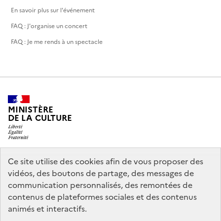
En savoir plus sur l'événement
FAQ : J'organise un concert
FAQ : Je me rends à un spectacle
MINISTÈRE
DE LA CULTURE
Ce site utilise des cookies afin de vous proposer des
legifrance.gouv.fr
info.gouv.fr
vidéos, des boutons de partage, des messages de
communication personnalisés, des remontées de
service-public.gouv.fr
data.gouv.fr
contenus de plateformes sociales et des contenus
animés et interactifs.