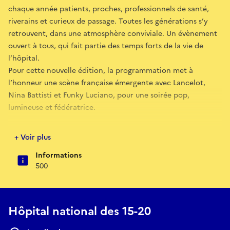
chaque année patients, proches, professionnels de santé,
riverains et curieux de passage. Toutes les générations s’y
retrouvent, dans une atmosphère conviviale. Un évènement
ouvert à tous, qui fait partie des temps forts de la vie de
l’hôpital.
Pour cette nouvelle édition, la programmation met à
l’honneur une scène française émergente avec Lancelot,
Nina Battisti et Funky Luciano, pour une soirée pop,
lumineuse et fédératrice.
Détail du programme :
+ Voir plus
- Lancelot
Informations
Lancelot est un auteur-compositeur-interprète qui incarne
500
une nouvelle forme de masculinité : sensible, pudique, à
contre-courant. Son deuxième EP Pas assez, sorti le 6 juin
2025, explore les failles, les attentes, le besoin d’amour et la
pression d’être « à la hauteur ».
Hôpital national des 15-20
Avec sa voix douce et grave, ses textes sincères et son allure