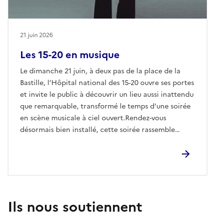
Funky Luciano créera l’ambiance parfaite pour se déhancher,
chanter, crier et libérer son démon intérieur sur des rythmes
endiablés.
21 juin 2026
Informations pratiques :
Les 15-20 en musique
→ Dimanche 21 juin 2026 de 19h à 23h
Le dimanche 21 juin, à deux pas de la place de la
→ Parvis de l’Hôpital national des 15-20, 28 rue de Charenton
Bastille, l’Hôpital national des 15-20 ouvre ses portes
– 75012 Paris
et invite le public à découvrir un lieu aussi inattendu
(entrée indiquée et fléchée)
que remarquable, transformé le temps d’une soirée
→ Concerts gratuit et ouvert à tous, sans inscription ni limite
en scène musicale à ciel ouvert.Rendez-vous
de place
désormais bien installé, cette soirée rassemble
→ Foodtruck Curiosità, sur place dès 19h
chaque année patients, proches, professionnels de
santé, riverains et curieux de passage. Toutes les
générations s’y retrouvent, dans une atmosphère
conviviale. Un évènement ouvert à tous, qui fait
partie des temps forts de la vie de l’hôpital.Derrière
la scène, il y a un lieu chargé d’histoire : fondé au
Ils nous soutiennent
Moyen Âge sous le règne de Saint Louis, l’Hôpital