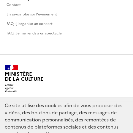
Contact
En savoir plus sur l'événement
FAQ : J'organise un concert
FAQ : Je me rends à un spectacle
MINISTÈRE
DE LA CULTURE
Ce site utilise des cookies afin de vous proposer des
legifrance.gouv.fr
info.gouv.fr
vidéos, des boutons de partage, des messages de
communication personnalisés, des remontées de
service-public.gouv.fr
data.gouv.fr
contenus de plateformes sociales et des contenus