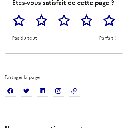
Êtes-vous satisfait de cette page ?
1
2
3
4
5
Cette page ne pas m'a pas du tout été utile
Un peu
Cette page m'a été moyennemen
Cette page m'a été trè
Cette page 
Pas du tout
Parfait !
Partager la page
Partager sur Facebook
Partager sur X
Partager sur Linkedin
Partager sur Instagram
Copier dans le presse