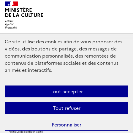
MINISTÈRE
DE LA CULTURE
Ce site utilise des cookies afin de vous proposer des
legifrance.gouv.fr
info.gouv.fr
vidéos, des boutons de partage, des messages de
communication personnalisés, des remontées de
service-public.gouv.fr
data.gouv.fr
contenus de plateformes sociales et des contenus
animés et interactifs.
Accessibilité : partiellement conforme
Politique générale de
Tout accepter
protection des données
Mentions légales
Politique d’utilisation des
témoins de connexion (cookies)
Crédits
Nous contacter
Tout refuser
Sauf mention contraire, tous les contenus de ce site sont sous
licence
Personnaliser
etalab-2.0
Politique de confidentialité