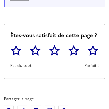
Êtes-vous satisfait de cette page ?
1
2
3
4
5
Cette page ne pas m'a pas du tout été utile
Un peu
Cette page m'a été moyennemen
Cette page m'a été trè
Cette page 
Pas du tout
Parfait !
Partager la page