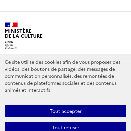
MINISTÈRE
DE LA CULTURE
Ce site utilise des cookies afin de vous proposer des
legifrance.gouv.fr
info.gouv.fr
vidéos, des boutons de partage, des messages de
communication personnalisés, des remontées de
service-public.gouv.fr
data.gouv.fr
contenus de plateformes sociales et des contenus
animés et interactifs.
Accessibilité : partiellement conforme
Politique générale de
Tout accepter
protection des données
Mentions légales
Politique d’utilisation des
témoins de connexion (cookies)
Crédits
Nous contacter
Tout refuser