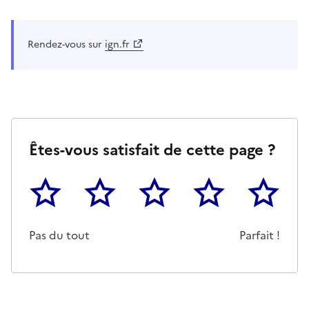
Rendez-vous sur
ign.fr
Êtes-vous satisfait de cette page ?
1
2
3
4
5
Cette page ne pas m'a pas du tout été utile
Un peu
Cette page m'a été moyennemen
Cette page m'a été trè
Cette page 
Pas du tout
Parfait !